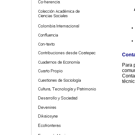
Cont
Para p
comun
Contam
técnic