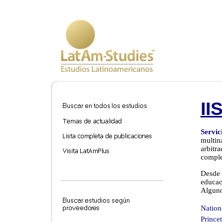
II
Servic
multin
arbitr
comple
Desde 
educac
Alguno
Nation
Prince