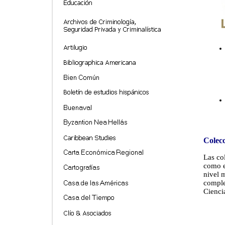
Colecc
Las co
como e
nivel 
comple
Cienci