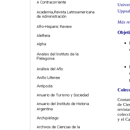
Univer
Uppsal
Más
re
Objeti
Colecc
Contam
de Cie
revist
colecc
y el Ca