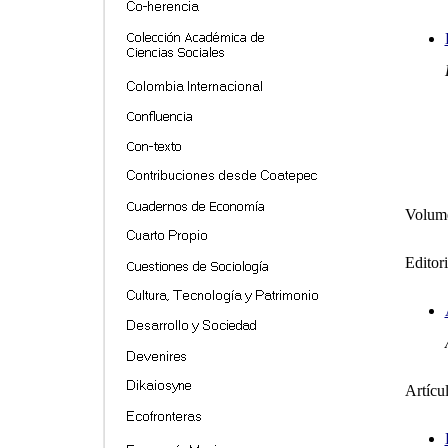
Volume
Editori
Artícu