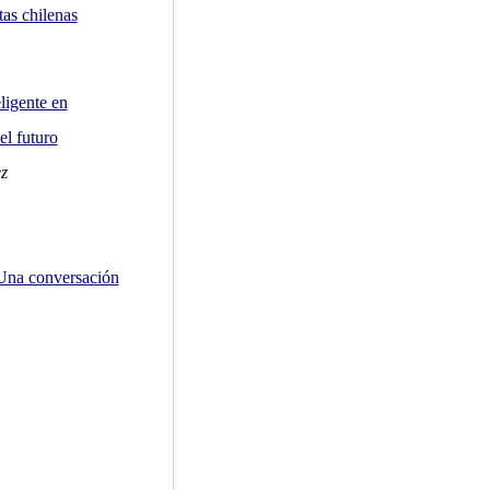
as chilenas
ligente en
el futuro
z
 Una conversación