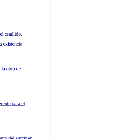
l estallido.
la existencia
 la obra de
rente para el
ento del zurcir en