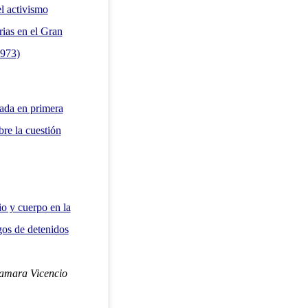
el activismo
ias en el Gran
1973)
sada en primera
bre la cuestión
o y cuerpo en la
gos de detenidos
amara Vicencio