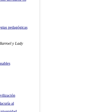
tegias pedagógicas
larroel y Lady
nsables
vilización
lacuría al
Universidad