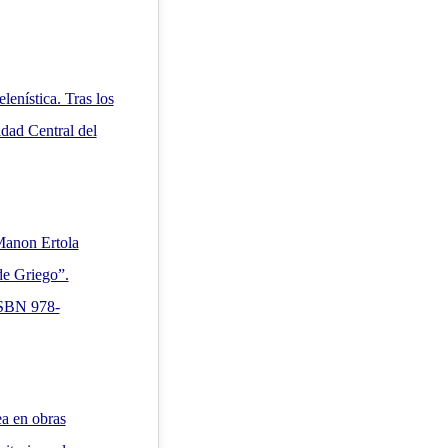
lenística. Tras los
idad Central del
Manon Ertola
de Griego”.
ISBN 978-
a en obras