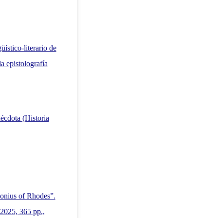
üístico-literario de
 la epistolografía
nécdota (Historia
onius of Rhodes”.
2025, 365 pp.,