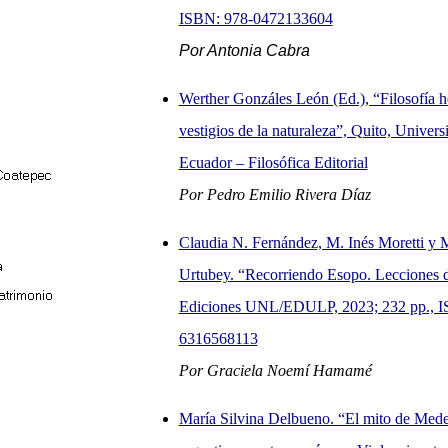
ISBN: 978-0472133604
Por Antonia Cabra
Werther Gonzáles León (Ed.), “Filosofía he
vestigios de la naturaleza”, Quito, Univers
Ecuador – Filosófica Editorial
Por Pedro Emilio Rivera Díaz
Claudia N. Fernández, M. Inés Moretti y 
Urtubey. “Recorriendo Esopo. Lecciones 
Ediciones UNL/EDULP, 2023; 232 pp., 
6316568113
Por Graciela Noemí Hamamé
María Silvina Delbueno. “El mito de Mede