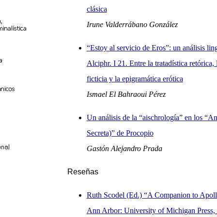
clásica
Irune Valderrábano González
“Estoy al servicio de Eros”: un análisis ling
Alciphr. I 21. Entre la tratadística retórica,
ficticia y la epigramática erótica
Ismael El Bahraoui Pérez
Un análisis de la “aischrología” en los “A
Secreta)” de Procopio
Gastón Alejandro Prada
Reseñas
Ruth Scodel (Ed.) “A Companion to Apoll
Ann Arbor: University of Michigan Press, 