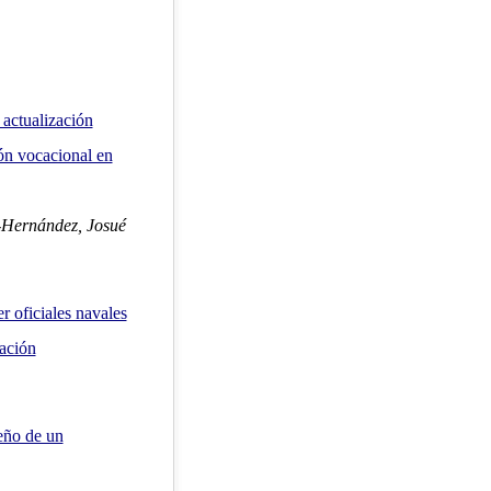
 actualización
ión vocacional en
s-Hernández, Josué
r oficiales navales
pación
eño de un