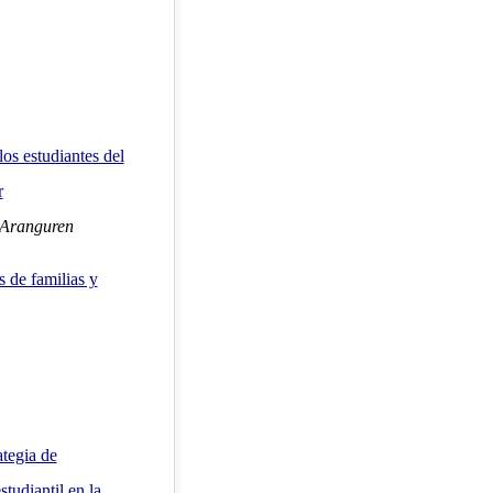
los estudiantes del
r
 Aranguren
s de familias y
ategia de
tudiantil en la