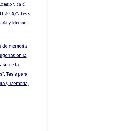
osario y en el
1-2019)”. Tesis
storia y Memoria
as de memoria
dígenas en la
caso de la
”. Tesis para
oria y Memoria,