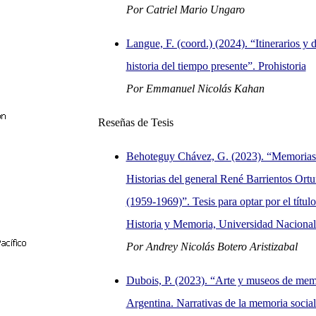
Por Catriel Mario Ungaro
Langue, F. (coord.) (2024). “Itinerarios y d
historia del tiempo presente”. Prohistoria
Por Emmanuel Nicolás Kahan
Reseñas de Tesis
Behoteguy Chávez, G. (2023). “Memorias d
Historias del general René Barrientos Ort
(1959-1969)”. Tesis para optar por el títul
Historia y Memoria, Universidad Nacional
Por Andrey Nicolás Botero Aristizabal
Dubois, P. (2023). “Arte y museos de mem
Argentina. Narrativas de la memoria social