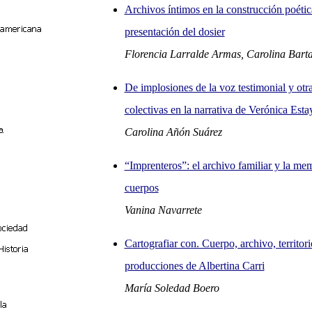
Archivos íntimos en la construcción poétic
presentación del dosier
Florencia Larralde Armas, Carolina Barta
De implosiones de la voz testimonial y otr
colectivas en la narrativa de Verónica Est
Carolina Añón Suárez
“Imprenteros”: el archivo familiar y la mem
cuerpos
Vanina Navarrete
Cartografiar con. Cuerpo, archivo, territor
producciones de Albertina Carri
María Soledad Boero