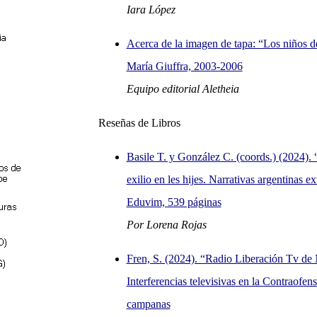
Iara López
Acerca de la imagen de tapa: “Los niños d
María Giuffra, 2003-2006
Equipo editorial Aletheia
Reseñas de Libros
Basile T. y González C. (coords.) (2024). 
exilio en les hijes. Narrativas argentinas ext
Eduvim, 539 páginas
Por Lorena Rojas
Fren, S. (2024). “Radio Liberación Tv de
Interferencias televisivas en la Contraofen
campanas