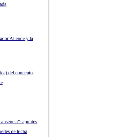
íada
ador Allende y la
fica) del concepto
de
 ausencia”: apuntes
 redes de lucha