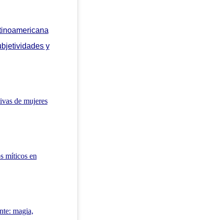
latinoamericana
ubjetividades y
tivas de mujeres
s míticos en
nte: magia,