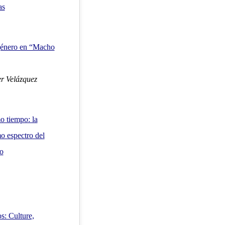
as
género en “Macho
r Velázquez
mo tiempo: la
o espectro del
eo
s: Culture,