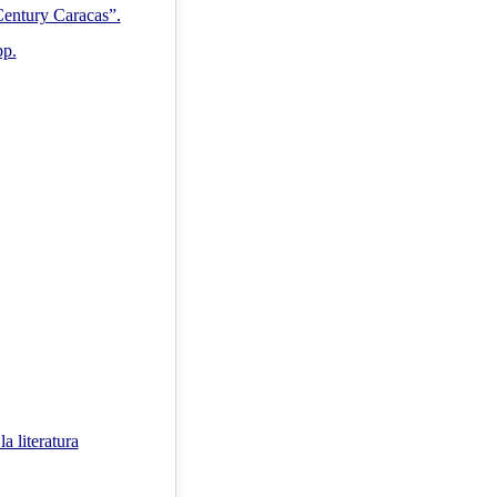
Century Caracas”.
pp.
a literatura