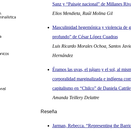
Sanz y “Paisaje nacional” de Millanes Riv
Elios Mendieta, Raúl Molina Gil
Masculinidad hegemónica y violencia de 
profundo” de César López Cuadras
Luis Ricardo Morales Ochoa, Santos Javie
Hernández
Éramos las uvas, el pájaro y el sol, al mis
corporalidad marginalizada e indígena com
capitalismo en “Chilco” de Daniela Catril
Amanda Teillery Delattre
Reseña
Jarman, Rebecca. “Representing the Barrio