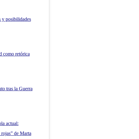
s y posibilidades
ad como retórica
uto tras la Guerra
la actual:
 rojas” de Marta