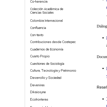
Diálog
Docum
Rese